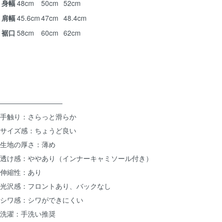
身幅
48cm
50cm
52cm
肩幅
45.6cm
47cm
48.4cm
裾口
58cm
60cm
62cm
―――――――――
手触り：さらっと滑らか
サイズ感：ちょうど良い
生地の厚さ：薄め
透け感：ややあり（インナーキャミソール付き）
伸縮性：あり
光沢感：フロントあり、バックなし
シワ感：シワができにくい
洗濯：手洗い推奨