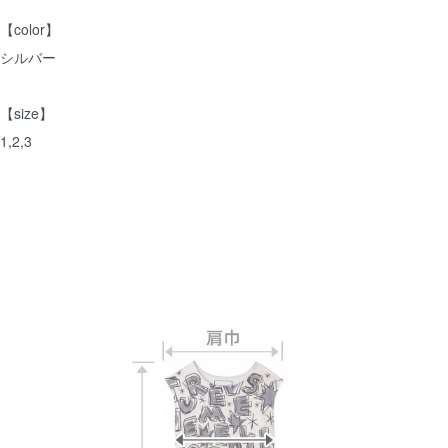
【color】
シルバー
【size】
1,2,3