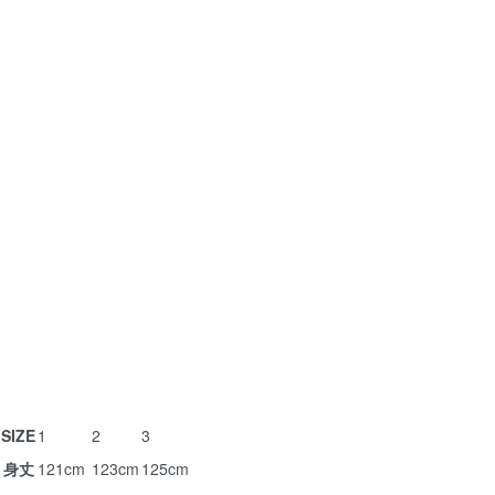
SIZE
1
2
3
身丈
121cm
123cm
125cm