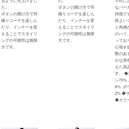
るように仕上げまし
た。
ゃれに
た。
ボタンの開け方で羽
なパー
ボタンの開け方で羽
織りコーデを楽しん
特徴で
織りコーデを楽しん
だり、インナーを変
程よい
だり、インナーを変
えることでスタイリ
と肉感
えることでスタイリ
ングの可能性は無限
のハリ
ングの可能性は無限
大です。
ってお
大です。
心地を
艶のあ
かな発
えた高
す。 ◆
ン70%
8% ,
2% ◆
◆カラ