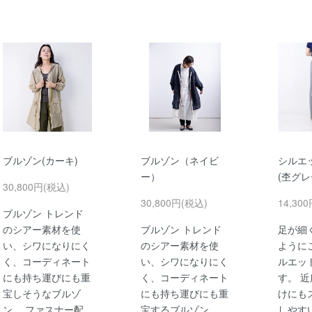
ブルゾン(カーキ)
ブルゾン（ネイビ
シルエ
ー）
(杢グレ
30,800円(税込)
30,800円(税込)
14,30
ブルゾン トレンド
のシアー素材を使
ブルゾン トレンド
足が細
い、シワになりにく
のシアー素材を使
ように
く、コーディネート
い、シワになりにく
ルエッ
にも持ち運びにも重
く、コーディネート
す。 
宝しそうなブルゾ
にも持ち運びにも重
けにも
ン。 ファスナー配
宝するブルゾン。
しやす