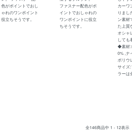
色がポイントでおし
ファスナー配色がポ
カーワ
ゃれのワンポイント
イントでおしゃれの
りまし
役立ちそうです。
ワンポイントに役立
ン素材
ちそうです。
た上質
オシャ
しても
◆素材:
0% ,ナ
ポリウレ
サイズ:
ラーは
全
146
商品中
1 - 12
表示