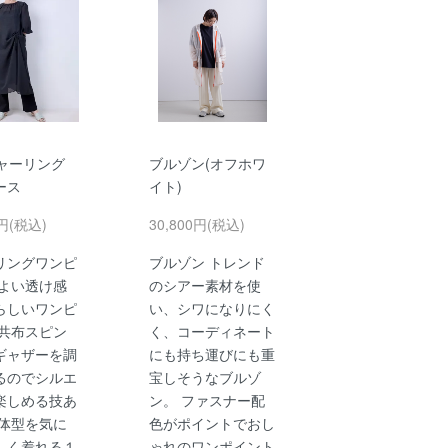
ャーリング
ブルゾン(オフホワ
ース
イト)
0円(税込)
30,800円(税込)
リングワンピ
ブルゾン トレンド
程よい透け感
のシアー素材を使
らしいワンピ
い、シワになりにく
 共布スピン
く、コーディネート
ギャザーを調
にも持ち運びにも重
るのでシルエ
宝しそうなブルゾ
楽しめる技あ
ン。 ファスナー配
 体型を気に
色がポイントでおし
しく着れる１
ゃれのワンポイント