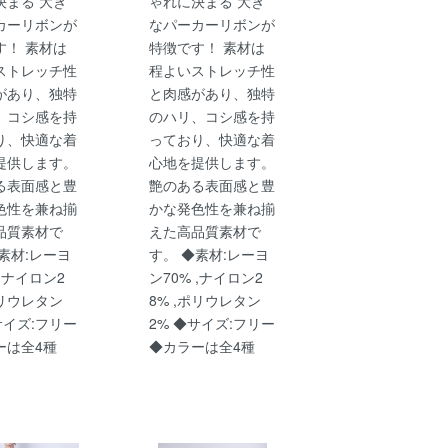
決まる 大き
ゃれに決まる 大き
カーリボンが
なパーカーリボンが
す！ 素材は
特徴です！ 素材は
ストレッチ性
程よいストレッチ性
があり、独特
と肉感があり、独特
、コシ感を持
のハリ、コシ感を持
り、快適な着
っており、快適な着
提供します。
心地を提供します。
る表面感と豊
艶のある表面感と豊
色性を兼ね揃
かな発色性を兼ね揃
品質素材で
えた高品質素材で
素材:レーヨ
す。 ◆素材:レーヨ
 ,ナイロン2
ン70% ,ナイロン2
ポリウレタン
8% ,ポリウレタン
サイズ:フリー
2% ◆サイズ:フリー
ーは全4種
◆カラーは全4種