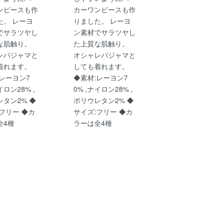
ンピースも作
カーワンピースも作
た。 レーヨ
りました。 レーヨ
でサラツヤし
ン素材でサラツヤし
な肌触り。
た上質な肌触り。
レパジャマと
オシャレパジャマと
着れます。
しても着れます。
レーヨン7
◆素材:レーヨン7
イロン28% ,
0% ,ナイロン28% ,
タン2% ◆
ポリウレタン2% ◆
フリー ◆カ
サイズ:フリー ◆カ
全4種
ラーは全4種