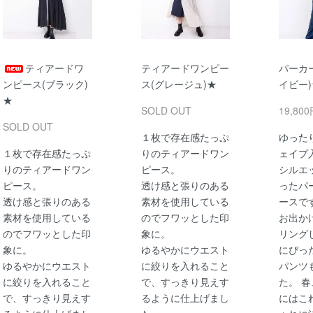
ティアードワ
ティアードワンピー
パーカ
ンピース(ブラック)
ス(グレージュ)★
イビー)
★
SOLD OUT
19,80
SOLD OUT
１枚で存在感たっぷ
ゆった
１枚で存在感たっぷ
りのティアードワン
ェイプ
りのティアードワン
ピース。
シルエ
ピース。
透け感と張りのある
ったパ
透け感と張りのある
素材を使用している
ースで
素材を使用している
のでフワッとした印
お出か
のでフワッとした印
象に。
リング
象に。
ゆるやかにウエスト
にぴっ
ゆるやかにウエスト
に絞りを入れること
パンツ
に絞りを入れること
で、すっきり見えす
た。 
で、すっきり見えす
るように仕上げまし
にはこ