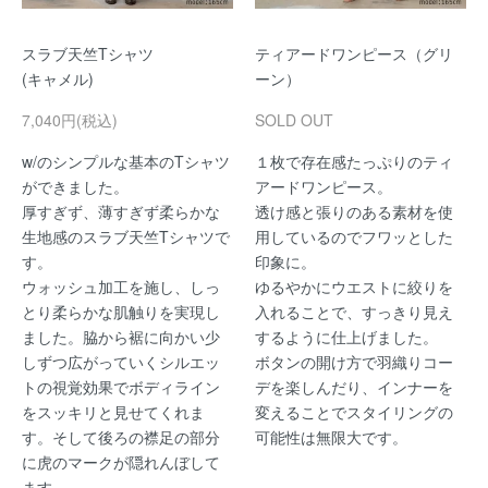
スラブ天竺Tシャツ
ティアードワンピース（グリ
(キャメル)
ーン）
7,040円(税込)
SOLD OUT
w/のシンプルな基本のTシャツ
１枚で存在感たっぷりのティ
ができました。
アードワンピース。
厚すぎず、薄すぎず柔らかな
透け感と張りのある素材を使
生地感のスラブ天竺Tシャツで
用しているのでフワッとした
す。
印象に。
ウォッシュ加工を施し、しっ
ゆるやかにウエストに絞りを
とり柔らかな肌触りを実現し
入れることで、すっきり見え
ました。脇から裾に向かい少
するように仕上げました。
しずつ広がっていくシルエッ
ボタンの開け方で羽織りコー
トの視覚効果でボディライン
デを楽しんだり、インナーを
をスッキリと見せてくれま
変えることでスタイリングの
す。そして後ろの襟足の部分
可能性は無限大です。
に虎のマークが隠れんぼして
ます。