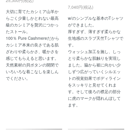
25,300円(税込)
7,040円(税込)
大切に育てたカシミア山羊か
らごく少量しかとれない最高
w/のシンプルな基本のTシャツ
級のカシミアを贅沢につかっ
ができました。
たストール。
厚すぎず、薄すぎず柔らかな
100％ Pure Cashmereだから
生地感のスラブ天竺Tシャツで
カシミア本来の良さである肌
す。
ざわりや柔らかさ、暖かさを
ウォッシュ加工を施し、しっ
感じてもらえると思います。
とり柔らかな肌触りを実現し
天然素材の貝ボタンの開閉で
ました。脇から裾に向かい少
いろいろな着こなしを楽しん
しずつ広がっていくシルエッ
でください。
トの視覚効果でボディライン
をスッキリと見せてくれま
す。そして後ろの襟足の部分
に虎のマークが隠れんぼして
ます。